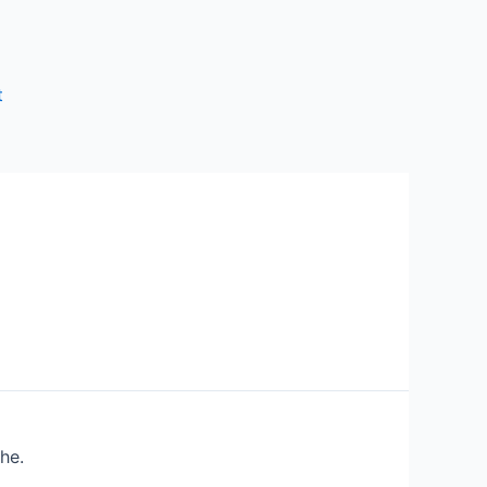
t
he.